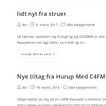
ASR
lidt nyt fra struer
Post
Post
Post
Bo
9. marts 2017
Ikke kategoriseret
author:
published:
category:
Så nærmer sommern sig hurtigt og jeg OZ2BMN er ved at 
Repeateren har lagt stille i ca 4 mdr og nu…
Lidt
Fortsæt Med At Læse
Nyt
Fra
Struer
Nye tiltag fra Hurup Med C4FM
Post
Post
Post
Bo
18. marts 2016
Ikke kategoriseret
author:
published:
category:
Sådan kobler du dig på en C4FM Repeater vi kommer sn
https://www.youtube.com/watch?v=zXto2oG2c2E&featur