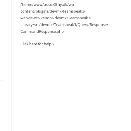
/home/www/asr.oz5thy.dk/wp-
content/plugins/devmx-teamspeak3-
webviewer/vendor/devmx/Teamspeak3-
Library/src/devmx/Teamspeak3/Query/Response/
CommandResponse.php
Click here for help »