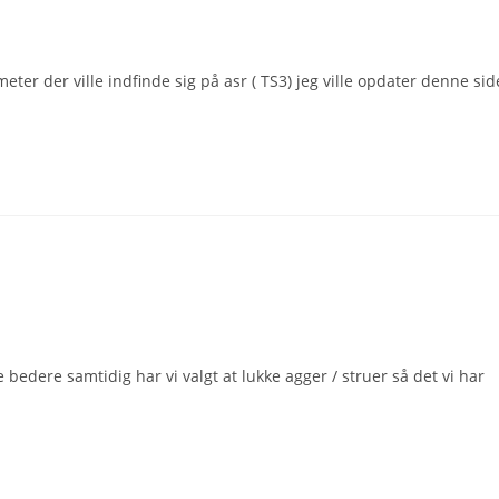
eter der ville indfinde sig på asr ( TS3) jeg ville opdater denne sid
edere samtidig har vi valgt at lukke agger / struer så det vi har