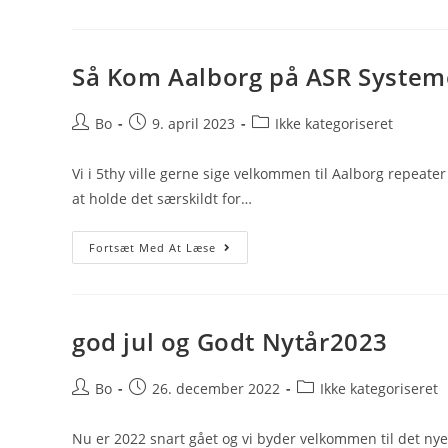
ASR
(Analog
Software
Repeater
)
Så Kom Aalborg på ASR System
Post
Post
Post
Bo
9. april 2023
Ikke kategoriseret
author:
published:
category:
Vi i 5thy ville gerne sige velkommen til Aalborg repeater
at holde det særskildt for…
Så
Fortsæt Med At Læse
Kom
Aalborg
På
ASR
Systemet
god jul og Godt Nytår2023
Post
Post
Post
Bo
26. december 2022
Ikke kategoriseret
author:
published:
category:
Nu er 2022 snart gået og vi byder velkommen til det nye