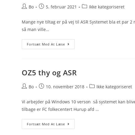
Post
Post
Post
Bo
5. februar 2021
Ikke kategoriseret
author:
published:
category:
Mange nye tiltag er på vej til ASR Systemet bla et par 2 m
så man ville…
Ydring
Fortsæt Med At Læse
NU
På
ASR
Samt
Herning
OZ5 thy og ASR
Post
Post
Post
Bo
10. november 2018
Ikke kategoriseret
author:
published:
category:
Vi arbejder på Windows 10 verson så systemet kan blive b
tilbage er FC folkecentert Hurup afd …
OZ5
Fortsæt Med At Læse
Thy
Og