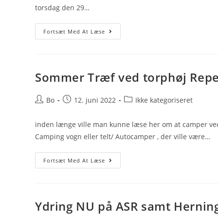
torsdag den 29…
God
Fortsæt Med At Læse
Jul
Og
Godt
Nytår2023
Sommer Træf ved torphøj Repe
Post
Post
Post
Bo
12. juni 2022
Ikke kategoriseret
author:
published:
category:
inden længe ville man kunne læse her om at camper v
Camping vogn eller telt/ Autocamper , der ville være…
Sommer
Fortsæt Med At Læse
Træf
Ved
Torphøj
Repeatern
2022
Ydring NU på ASR samt Hernin