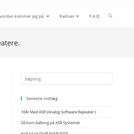
vordan kommer jeg på.
Radioer
F.A.Q
atere.
Search
this
website
Seneste Indlæg
10År Med ASR (Analog Software Repeater )
Så Kom Aalborg på ASR Systemet
god jul og Godt Nytår2023