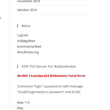
november 2014
oktober 2014
e
Meta
Log ind
Indlægsfeed
Kommentarfeed
WordPress.org
ASR-TS3 Server For Radioamatør
devMX TeamSpeak3 Webviewer Fatal Error
Command "login" caused error with message
"invalid loginname or password" and id 520.
line:
115
File: