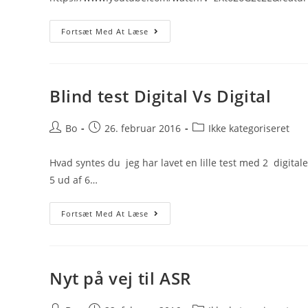
Nye
Fortsæt Med At Læse
Tiltag
Fra
Hurup
Med
C4FM
Blind test Digital Vs Digital
Post
Post
Post
Bo
26. februar 2016
Ikke kategoriseret
author:
published:
category:
Hvad syntes du jeg har lavet en lille test med 2 digi
5 ud af 6…
Blind
Fortsæt Med At Læse
Test
Digital
Vs
Digital
Nyt på vej til ASR