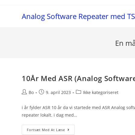
Skip
to
Analog Software Repeater med T
content
En må
10År Med ASR (Analog Software
Post
Post
Post
Bo
9. april 2023
Ikke kategoriseret
author:
published:
category:
i år fylder ASR 10 år da vi startede med ASR Analog so
repeater lokalt. i dag med…
10År
Fortsæt Med At Læse
Med