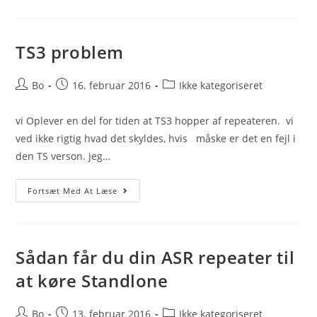
Vej
Til
ASR
TS3 problem
Post
Post
Post
Bo
16. februar 2016
Ikke kategoriseret
author:
published:
category:
vi Oplever en del for tiden at TS3 hopper af repeateren. vi
ved ikke rigtig hvad det skyldes, hvis måske er det en fejl i
den TS verson. jeg…
TS3
Fortsæt Med At Læse
Problem
Sådan får du din ASR repeater til
at køre Standlone
Post
Post
Post
Bo
13. februar 2016
Ikke kategoriseret