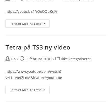
author:
published:
category:
https://youtu.be/_VQoOOuKsJA
Sådan
Fortsæt Med At Læse
Får
Du
Din
ASR
Repeater
Til
Tetra på TS3 ny video
At
Køre
Standlone
Post
Post
Post
Bo
5. februar 2016
Ikke kategoriseret
author:
published:
category:
https://www.youtube.com/watch?
v=LUIxvetZLnM&feature=youtu.be
Tetra
Fortsæt Med At Læse
På
TS3
Ny
Video