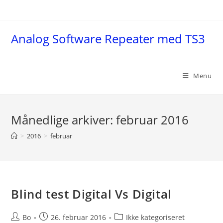
Skip
to
content
Analog Software Repeater med TS3
Menu
Månedlige arkiver: februar 2016
>
2016
>
februar
Blind test Digital Vs Digital
Post
Post
Post
Bo
26. februar 2016
Ikke kategoriseret