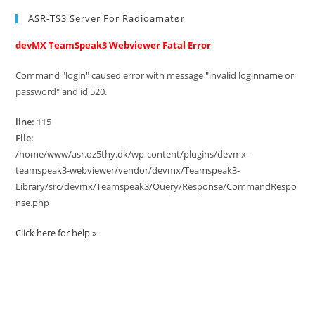
ASR-TS3 Server For Radioamatør
devMX TeamSpeak3 Webviewer Fatal Error
Command "login" caused error with message "invalid loginname or
password" and id 520.
line:
115
File:
/home/www/asr.oz5thy.dk/wp-content/plugins/devmx-
teamspeak3-webviewer/vendor/devmx/Teamspeak3-
Library/src/devmx/Teamspeak3/Query/Response/CommandRespo
nse.php
Click here for help »