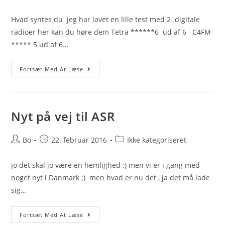
author:
published:
category:
Hvad syntes du jeg har lavet en lille test med 2 digitale
radioer her kan du høre dem Tetra ******6 ud af 6 C4FM
***** 5 ud af 6…
Blind
Fortsæt Med At Læse
Test
Digital
Vs
Digital
Nyt på vej til ASR
Post
Post
Post
Bo
22. februar 2016
Ikke kategoriseret
author:
published:
category:
jo det skal jo være en hemlighed ;) men vi er i gang med
noget nyt i Danmark ;) men hvad er nu det , ja det må lade
sig…
Nyt
Fortsæt Med At Læse
På