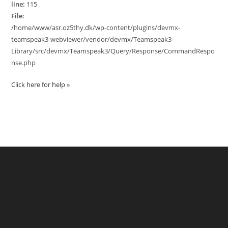
line:
115
File:
/home/www/asr.oz5thy.dk/wp-content/plugins/devmx-
teamspeak3-webviewer/vendor/devmx/Teamspeak3-
Library/src/devmx/Teamspeak3/Query/Response/CommandRespo
nse.php
Click here for help »