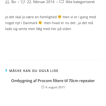
Post
Post
Post
Bo
22. februar 2016
Ikke kategoriseret
author:
published:
category:
jo det skal jo være en hemlighed
men vi er i gang med
noget nyt i Danmark
men hvad er nu det , ja det må
lade sig vente men følg med her på siden
MÅSKE KAN DU OGSÅ LIDE
Ombygning af Procom filtere til 70cm repeater
9. august 2015