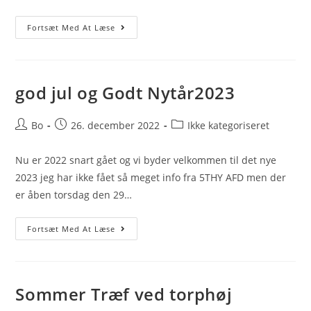
Så
Fortsæt Med At Læse
Kom
Aalborg
På
ASR
Systemet
god jul og Godt Nytår2023
Post
Post
Post
Bo
26. december 2022
Ikke kategoriseret
author:
published:
category:
Nu er 2022 snart gået og vi byder velkommen til det nye
2023 jeg har ikke fået så meget info fra 5THY AFD men der
er åben torsdag den 29…
God
Fortsæt Med At Læse
Jul
Og
Godt
Nytår2023
Sommer Træf ved torphøj