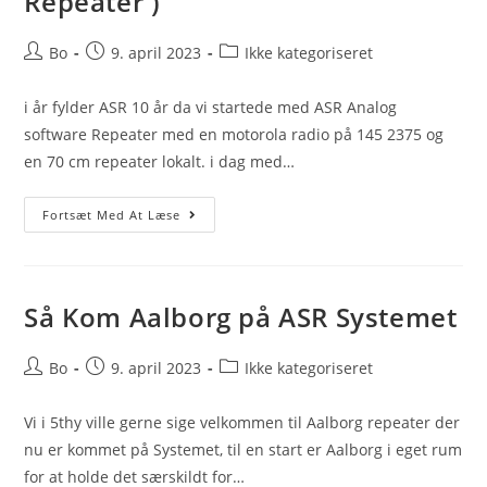
Repeater )
Post
Post
Post
Bo
9. april 2023
Ikke kategoriseret
author:
published:
category:
i år fylder ASR 10 år da vi startede med ASR Analog
software Repeater med en motorola radio på 145 2375 og
en 70 cm repeater lokalt. i dag med…
10År
Fortsæt Med At Læse
Med
ASR
(Analog
Software
Repeater
)
Så Kom Aalborg på ASR Systemet
Post
Post
Post
Bo
9. april 2023
Ikke kategoriseret
author:
published:
category:
Vi i 5thy ville gerne sige velkommen til Aalborg repeater der
nu er kommet på Systemet, til en start er Aalborg i eget rum
for at holde det særskildt for…