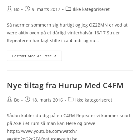
Post
Post
Post
Bo
9. marts 2017
Ikke kategoriseret
author:
published:
category:
Så nærmer sommern sig hurtigt og jeg OZ2BMN er ved at
være aktiv oven på et dårligt vinterhalvår 16/17 Struer
Repeateren har lagt stille i ca 4 mdr og nu…
Lidt
Fortsæt Med At Læse
Nyt
Fra
Struer
Nye tiltag fra Hurup Med C4FM
Post
Post
Post
Bo
18. marts 2016
Ikke kategoriseret
author:
published:
category:
Sådan kobler du dig på en C4FM Repeater vi kommer snart
på ASR i et rum så man kan Høre og prøve
https://www.youtube.com/watch?
v=zXto2oG2c2E&feature=youtu.be