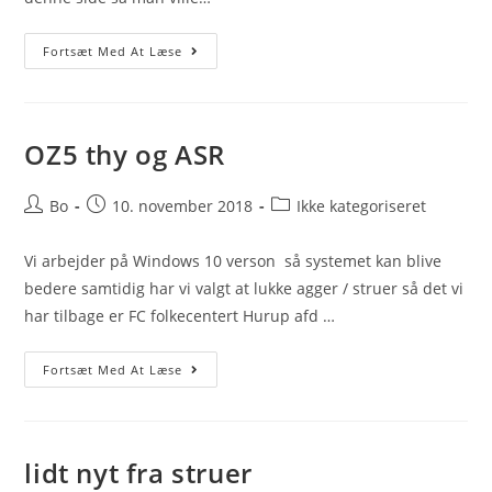
Ydring
Fortsæt Med At Læse
NU
På
ASR
Samt
Herning
OZ5 thy og ASR
Post
Post
Post
Bo
10. november 2018
Ikke kategoriseret
author:
published:
category:
Vi arbejder på Windows 10 verson så systemet kan blive
bedere samtidig har vi valgt at lukke agger / struer så det vi
har tilbage er FC folkecentert Hurup afd …
OZ5
Fortsæt Med At Læse
Thy
Og
ASR
lidt nyt fra struer