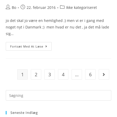
Post
Post
Post
Bo
22. februar 2016
Ikke kategoriseret
author:
published:
category:
jo det skal jo være en hemlighed ;) men vi er i gang med
noget nyt i Danmark ;) men hvad er nu det , ja det må lade
sig…
Nyt
Fortsæt Med At Læse
På
Vej
Til
ASR
1
2
3
4
…
6
Go to t
Search
this
website
Seneste Indlæg