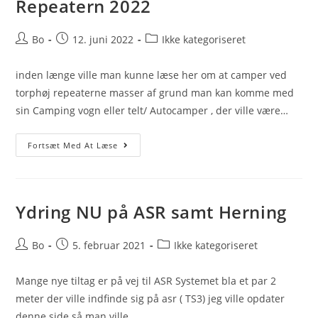
Repeatern 2022
Post
Post
Post
Bo
12. juni 2022
Ikke kategoriseret
author:
published:
category:
inden længe ville man kunne læse her om at camper ved
torphøj repeaterne masser af grund man kan komme med
sin Camping vogn eller telt/ Autocamper , der ville være…
Sommer
Fortsæt Med At Læse
Træf
Ved
Torphøj
Repeatern
2022
Ydring NU på ASR samt Herning
Post
Post
Post
Bo
5. februar 2021
Ikke kategoriseret
author:
published:
category:
Mange nye tiltag er på vej til ASR Systemet bla et par 2
meter der ville indfinde sig på asr ( TS3) jeg ville opdater
denne side så man ville…