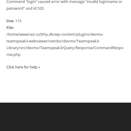
Command "login" caused error with message "invalid loginname or
password" and id 520.
line:
115
File:
/home/www/asr.oz5thy.dk/wp-content/plugins/devmx-
teamspeak3-webviewer/vendor/devmx/Teamspeak3-
Library/src/devmx/Teamspeak3/Query/Response/CommandRespo
nse.php
Click here for help »