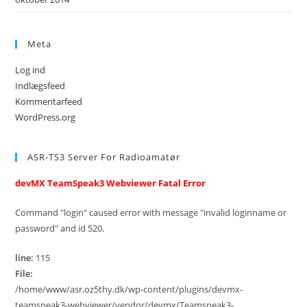
Meta
Log ind
Indlægsfeed
Kommentarfeed
WordPress.org
ASR-TS3 Server For Radioamatør
devMX TeamSpeak3 Webviewer Fatal Error
Command "login" caused error with message "invalid loginname or
password" and id 520.
line:
115
File:
/home/www/asr.oz5thy.dk/wp-content/plugins/devmx-
teamspeak3-webviewer/vendor/devmx/Teamspeak3-