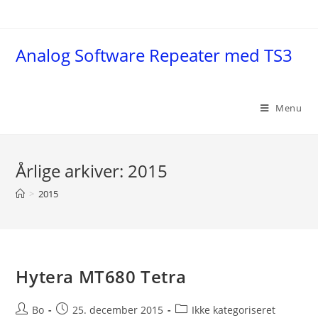
Skip
to
content
Analog Software Repeater med TS3
Menu
Årlige arkiver: 2015
>
2015
Hytera MT680 Tetra
Post
Post
Post
Bo
25. december 2015
Ikke kategoriseret