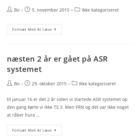
Post
Post
Post
Bo
5. november 2015
Ikke kategoriseret
author:
published:
category:
Repeater
Fortsæt Med At Læse
Nyt
05-
11-
15
næsten 2 år er gået på ASR
systemet
Post
Post
Post
Bo
29. oktober 2015
Ikke kategoriseret
author:
published:
category:
til januar 16 er det 2 år siden vi startede ASR systemet op
den gang kørte vi ikke TS 3 Men FRN og det var ikke noget
at råber hura …
Næsten
Fortsæt Med At Læse
2
År