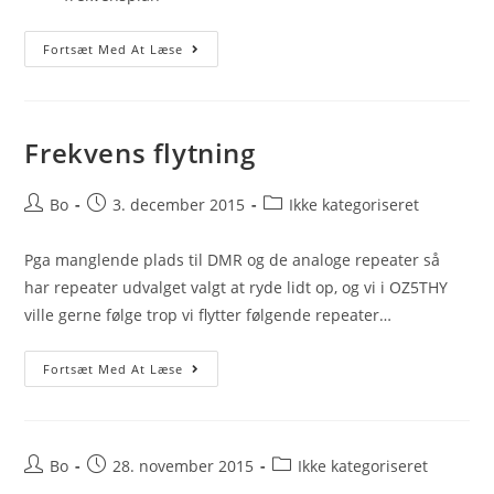
Her
Fortsæt Med At Læse
Der
Den
Nye
Opdateret
Frekvensliste
Frekvens flytning
Post
Post
Post
Bo
3. december 2015
Ikke kategoriseret
author:
published:
category:
Pga manglende plads til DMR og de analoge repeater så
har repeater udvalget valgt at ryde lidt op, og vi i OZ5THY
ville gerne følge trop vi flytter følgende repeater…
Frekvens
Fortsæt Med At Læse
Flytning
Post
Post
Post
Bo
28. november 2015
Ikke kategoriseret
author:
published:
category: