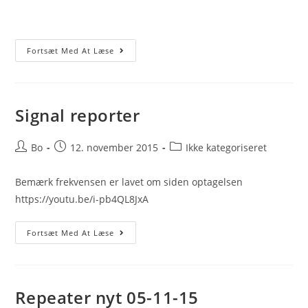
Fortsæt Med At Læse
Signal reporter
Post
Post
Post
Bo
12. november 2015
Ikke kategoriseret
author:
published:
category:
Bemærk frekvensen er lavet om siden optagelsen
https://youtu.be/i-pb4QL8JxA
Signal
Fortsæt Med At Læse
Reporter
Repeater nyt 05-11-15