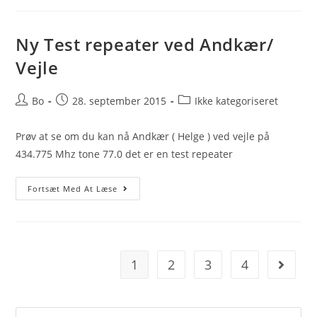
Er
Gået
På
ASR
Ny Test repeater ved Andkær/
Systemet
Vejle
Post
Post
Post
Bo
28. september 2015
Ikke kategoriseret
author:
published:
category:
Prøv at se om du kan nå Andkær ( Helge ) ved vejle på
434.775 Mhz tone 77.0 det er en test repeater
Ny
Fortsæt Med At Læse
Test
Repeater
Ved
Andkær/
Vejle
1
2
3
4
Go to t
Search