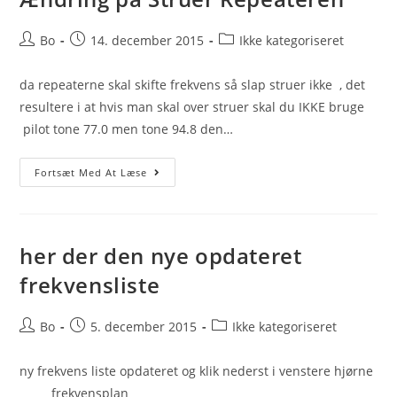
Post
Post
Post
Bo
14. december 2015
Ikke kategoriseret
author:
published:
category:
da repeaterne skal skifte frekvens så slap struer ikke , det
resultere i at hvis man skal over struer skal du IKKE bruge
pilot tone 77.0 men tone 94.8 den…
Ændring
Fortsæt Med At Læse
På
Struer
Repeateren
her der den nye opdateret
frekvensliste
Post
Post
Post
Bo
5. december 2015
Ikke kategoriseret
author:
published:
category:
ny frekvens liste opdateret og klik nederst i venstere hjørne
frekvensplan