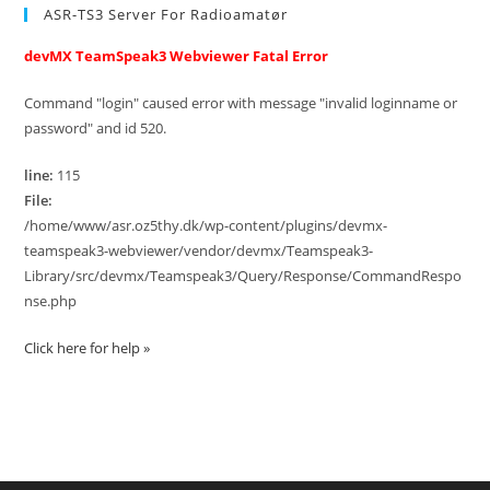
ASR-TS3 Server For Radioamatør
devMX TeamSpeak3 Webviewer Fatal Error
Command "login" caused error with message "invalid loginname or
password" and id 520.
line:
115
File:
/home/www/asr.oz5thy.dk/wp-content/plugins/devmx-
teamspeak3-webviewer/vendor/devmx/Teamspeak3-
Library/src/devmx/Teamspeak3/Query/Response/CommandRespo
nse.php
Click here for help »