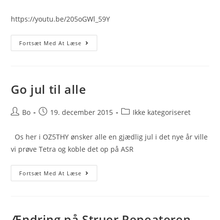
author:
published:
category:
https://youtu.be/205oGWl_59Y
Hytera
Fortsæt Med At Læse
MT680
Tetra
Go jul til alle
Post
Post
Post
Bo
19. december 2015
Ikke kategoriseret
author:
published:
category:
Os her i OZ5THY ønsker alle en gjædlig jul i det nye år ville
vi prøve Tetra og koble det op på ASR
Go
Fortsæt Med At Læse
Jul
Til
Alle
Ændring på Struer Repeateren