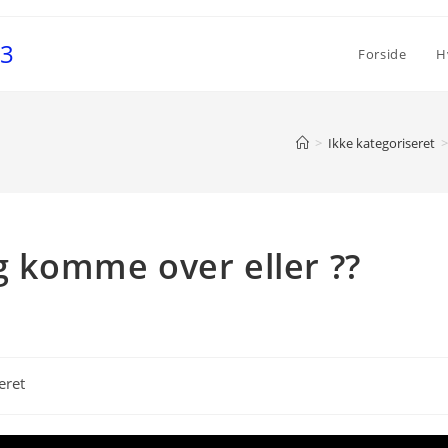
S3
Forside
H
>
Ikke kategoriseret
>
eg komme over eller ??
eret