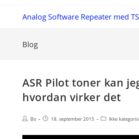
Skip
to
Analog Software Repeater med T
content
Blog
ASR Pilot toner kan j
hvordan virker det
Post
Post
Post
Bo
18. september 2015
Ikke kategoris
author:
published:
category: