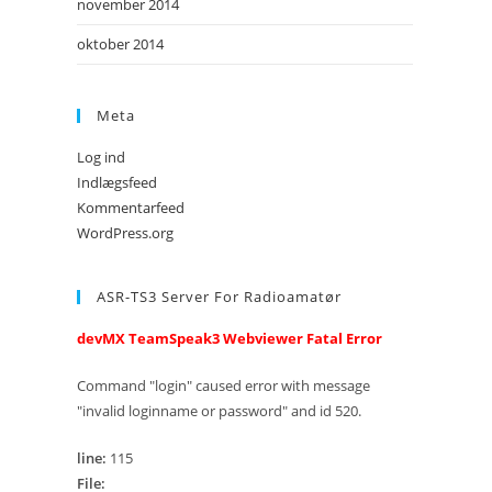
november 2014
oktober 2014
Meta
Log ind
Indlægsfeed
Kommentarfeed
WordPress.org
ASR-TS3 Server For Radioamatør
devMX TeamSpeak3 Webviewer Fatal Error
Command "login" caused error with message
"invalid loginname or password" and id 520.
line:
115
File: