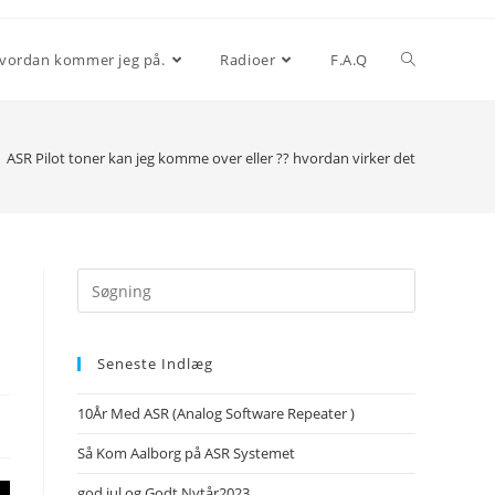
vordan kommer jeg på.
Radioer
F.A.Q
ASR Pilot toner kan jeg komme over eller ?? hvordan virker det
Search
this
website
Seneste Indlæg
10År Med ASR (Analog Software Repeater )
Så Kom Aalborg på ASR Systemet
god jul og Godt Nytår2023